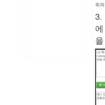
위의
3
에
을