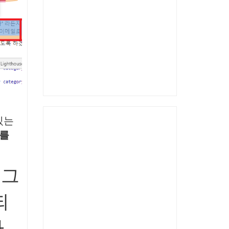
있는
를
태그
되
사